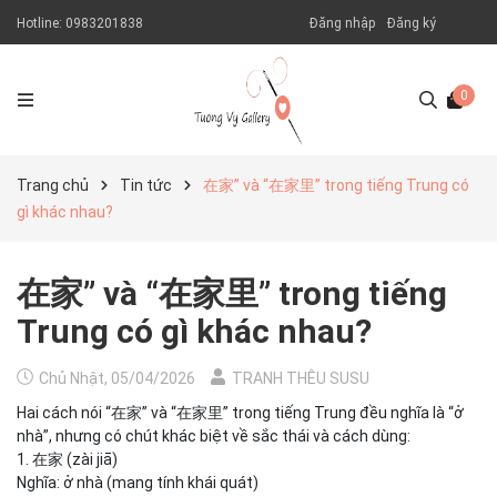
Hotline:
0983201838
Đăng nhập
Đăng ký
0
Trang chủ
Tin tức
在家” và “在家里” trong tiếng Trung có
gì khác nhau?
在家” và “在家里” trong tiếng
Trung có gì khác nhau?
Chủ Nhật, 05/04/2026
TRANH THÊU SUSU
Hai cách nói “在家” và “在家里” trong tiếng Trung đều nghĩa là “ở
nhà”, nhưng có chút khác biệt về sắc thái và cách dùng:
1. 在家 (zài jiā)
Nghĩa: ở nhà (mang tính khái quát)