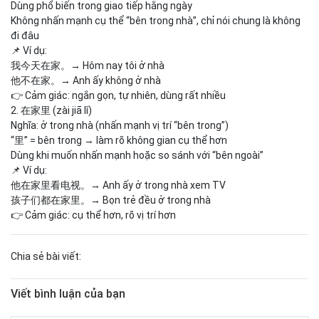
Dùng phổ biến trong giao tiếp hằng ngày
Không nhấn mạnh cụ thể “bên trong nhà”, chỉ nói chung là không
đi đâu
📌 Ví dụ:
我今天在家。→ Hôm nay tôi ở nhà
他不在家。→ Anh ấy không ở nhà
👉 Cảm giác: ngắn gọn, tự nhiên, dùng rất nhiều
2. 在家里 (zài jiā lǐ)
Nghĩa: ở trong nhà (nhấn mạnh vị trí “bên trong”)
“里” = bên trong → làm rõ không gian cụ thể hơn
Dùng khi muốn nhấn mạnh hoặc so sánh với “bên ngoài”
📌 Ví dụ:
他在家里看电视。→ Anh ấy ở trong nhà xem TV
孩子们都在家里。→ Bọn trẻ đều ở trong nhà
👉 Cảm giác: cụ thể hơn, rõ vị trí hơn
Chia sẻ bài viết:
Viết bình luận của bạn