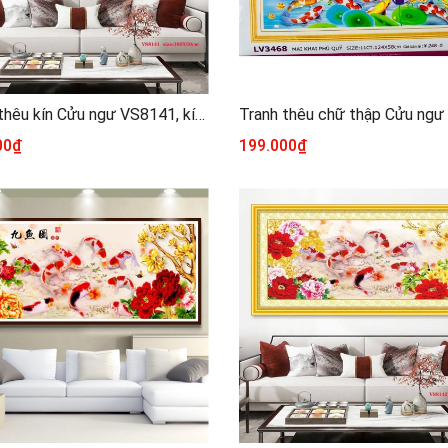
Tranh thêu kín Cửu ngư VS8141, kích thước 100 x 50 cm
00₫
199.000₫