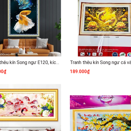
Tranh thêu kín Song ngư E120, kích thước 50 x 90 cm
00₫
189.000₫