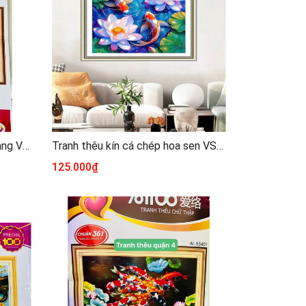
Tranh thêu kín Song ngư cá vàng VS8401, kích thước 60x 90 cm
Tranh thêu kín cá chép hoa sen VS8827, kích thước 50 x 50 cm
125.000₫