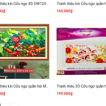
Tranh thêu kín Cửu ngư đồ DW1206, kích thước 120x 52 cm
00₫
165.000₫
Tranh thêu kín Cửu ngư quần hội MH2164, kích thước 100*60 cm
00₫
199.000₫