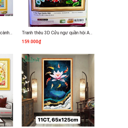
Tranh thêu chữ thập Cửu ngư cành mai vàng LV3468, kích thước 124 x 58 cm
Tranh thêu 3D Cửu ngư quần hội AL53401, kích thước 100 x 50 cm
159.000₫