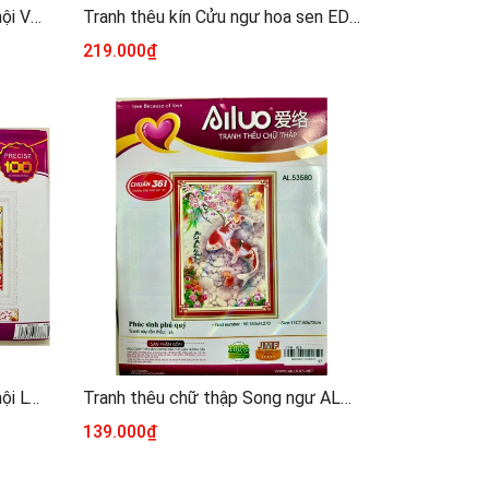
Tranh thêu kín Cửu ngư quần hội VS8142, kích thước 103 x 45 cm
Tranh thêu kín Cửu ngư hoa sen EDB119, kt 125 x 65 cm
219.000₫
Tranh thêu 3D Cửu ngư quần hội LV3127, kích thước 125 x 60 cm
Tranh thêu chữ thập Song ngư AL53580, thêu 3D
139.000₫