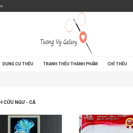
om
DỤNG CỤ THÊU
TRANH THÊU THÀNH PHẨM
CHỈ THÊU
H CỬU NGƯ - CÁ