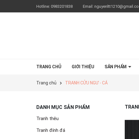
Hotline:
0983201838
Email:
nguyenltt1210@gmail.c
TRANG CHỦ
GIỚI THIỆU
SẢN PHẨM
Trang chủ
TRANH CỬU NGƯ - CÁ
TRAN
DANH MỤC SẢN PHẨM
Tranh thêu
Tranh đính đá