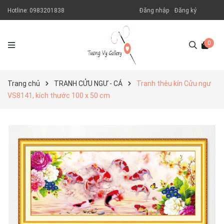
Hotline:
0983201838
Đăng nhập
Đăng ký
0
Trang chủ
TRANH CỬU NGƯ - CÁ
Tranh thêu kín Cửu ngư
VS8141, kích thước 100 x 50 cm