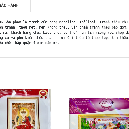
BẢO HÀNH
06 Sản phẩm là tranh của hãng Monalisa. Thể loại: Tranh thêu chữ
ên tranh: thêu hết, nền không thêu. Sản phẩm tranh thêu bao gồm:
i ra, khách hàng chưa biết thêu có thể nhắn tin riêng với shop đ
ng cụ và phụ kiện thêu tranh như: Chỉ thêu lẻ theo tép, kim thêu
êu chữ thập quận 4 xin cảm ơn.