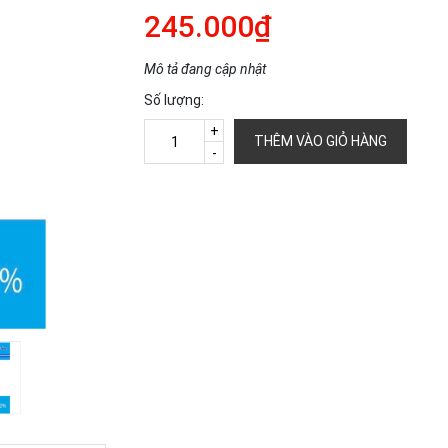
245.000₫
Mô tả đang cập nhật
Số lượng:
+
THÊM VÀO GIỎ HÀNG
-