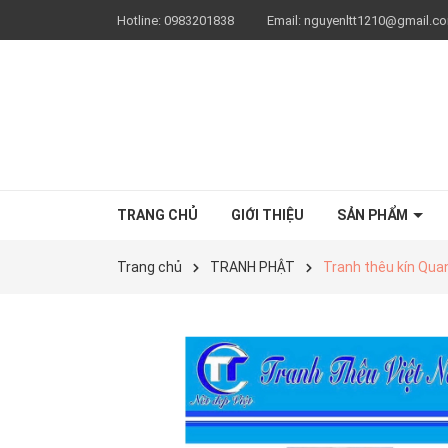
Hotline:
0983201838
Email:
nguyenltt1210@gmail.c
TRANG CHỦ
GIỚI THIỆU
SẢN PHẨM
Trang chủ
TRANH PHẬT
Tranh thêu kín Qua