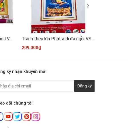
Tranh thêu chữ thập Phật di lặc LV3469, kích thước 100 x 50 cm
Tranh thêu kín Phật a di đà ngồi VS8394, kích thước 60 x 90 cm
209.000₫
189.000₫
ng ký nhận khuyến mãi
Đăng ký
eo dõi chúng tôi