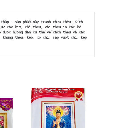
 thập - sản phẩm này tranh chưa thêu. Kích
 02 cây kim, chỉ thêu, vải thêu in các ký
ể được hướng dẫn cụ thể về cách thêu và các
, khung thêu, kéo, xỏ chỉ, sáp vuốt chỉ, kẹp