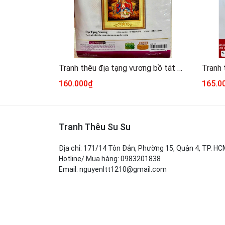
Tranh thêu địa tạng vương bồ tát AL53522, kích thước 51 x 72 cm
160.000₫
165.0
Tranh Thêu Su Su
Địa chỉ: 171/14 Tôn Đản, Phường 15, Quận 4, TP. H
Hotline/ Mua hàng: 0983201838
Email: nguyenltt1210@gmail.com