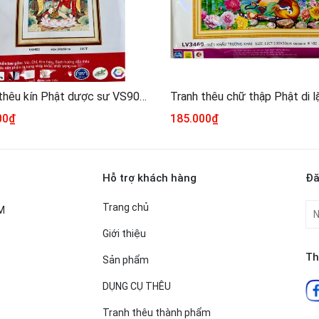
Tranh thêu kín Phật dược sư VS9022, kích thước 50 x 80 cm
00₫
185.000₫
Hỗ trợ khách hàng
Đă
Trang chủ
CM
Giới thiệu
Th
Sản phẩm
DỤNG CỤ THÊU
Tranh thêu thành phẩm