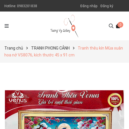
Hotline:
0983201838
Đăng nhập
Đăng ký
0
Trang chủ
TRANH PHONG CẢNH
Tranh thêu kín Mùa xuân
hoa nở VS8076, kích thước 45 x 91 cm