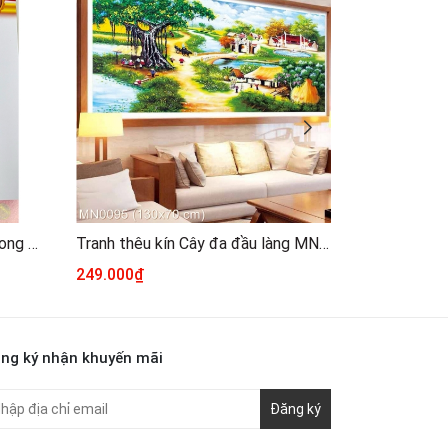
[Thêu 4 sợi] Tranh thêu kín Phong cảnh mộng mơ 5366, kích thước 60 x 80 cm
Tranh thêu kín Cây đa đầu làng MN0095, kích thước 130 x 70 cm
249.000₫
165.000₫
ng ký nhận khuyến mãi
Đăng ký