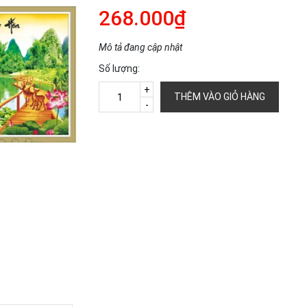
268.000₫
Mô tả đang cập nhật
Số lượng:
+
THÊM VÀO GIỎ HÀNG
-