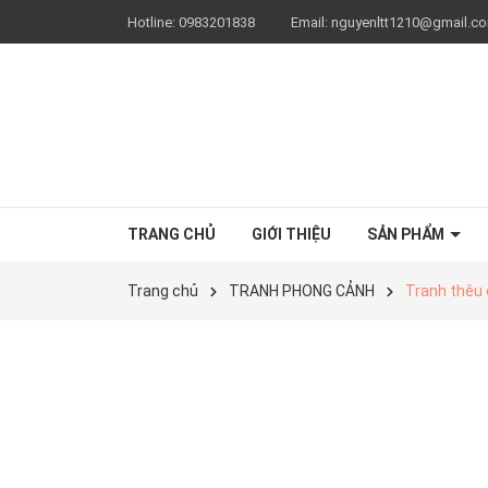
Hotline:
0983201838
Email:
nguyenltt1210@gmail.c
TRANG CHỦ
GIỚI THIỆU
SẢN PHẨM
Trang chủ
TRANH PHONG CẢNH
Tranh thêu 