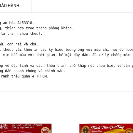
BẢO HÀNH
giao hòa AL53318.
g, thích hợp treo trong phòng khách.
 là tranh chưa thêu).
ầu, con nai và chữ.
ỉ thêu, vải thêu in các ký hiệu tương ứng với màu chỉ, sơ đồ hướ
ỉ mịn bền màu với thời gian, bề mặt dày dặn, đã xử lý chống móc,
op về đặc tính và cách thêu tranh chữ thập nếu chưa biết về sản 
ng dẫn nhanh chóng và chính xác.
Tranh thêu quận 4 TPHCM.