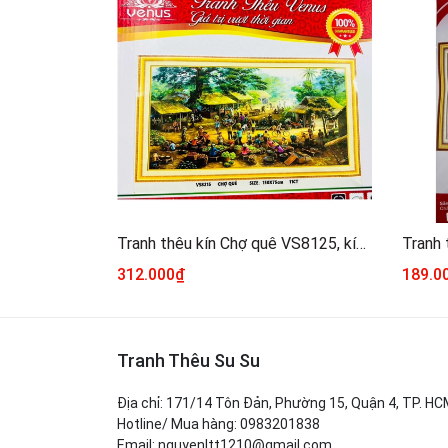
Tranh thêu kín Chợ quê VS8125, kích thước 150 x 75 cm
312.000₫
189.0
Tranh Thêu Su Su
Địa chỉ: 171/14 Tôn Đản, Phường 15, Quận 4, TP. H
Hotline/ Mua hàng: 0983201838
Email: nguyenltt1210@gmail.com