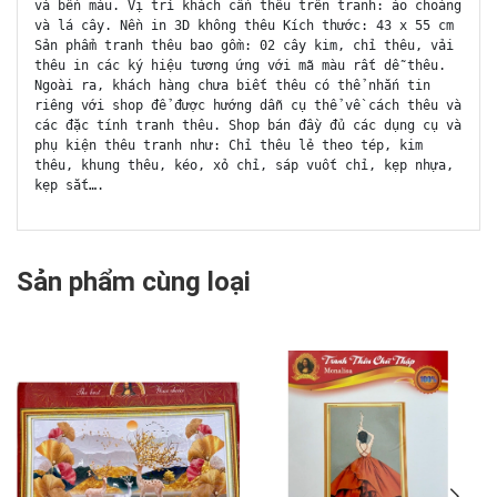
và bền màu. Vị trí khách cần thêu trên tranh: áo choàng
và lá cây. Nền in 3D không thêu Kích thước: 43 x 55 cm
Sản phẩm tranh thêu bao gồm: 02 cây kim, chỉ thêu, vải
thêu in các ký hiệu tương ứng với mã màu rất dễ thêu.
Ngoài ra, khách hàng chưa biết thêu có thể nhắn tin
riêng với shop để được hướng dẫn cụ thể về cách thêu và
các đặc tính tranh thêu. Shop bán đầy đủ các dụng cụ và
phụ kiện thêu tranh như: Chỉ thêu lẻ theo tép, kim
thêu, khung thêu, kéo, xỏ chỉ, sáp vuốt chỉ, kẹp nhựa,
kẹp sắt….
Sản phẩm cùng loại