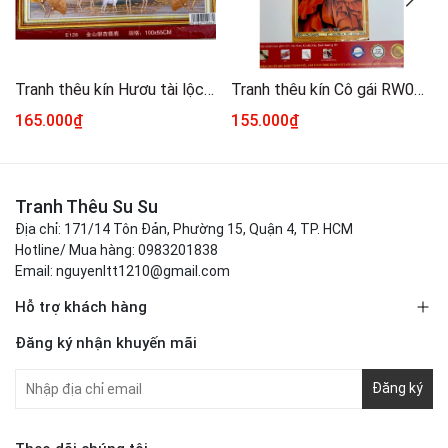
Tranh thêu kín Hươu tài lộc E128, kích thước 100 x55 cm
Tranh thêu kín Cô gái RW0578, kích thước 55 x90 cm
165.000₫
155.000₫
Tranh Thêu Su Su
Địa chỉ: 171/14 Tôn Đản, Phường 15, Quận 4, TP. HCM
Hotline/ Mua hàng: 0983201838
Email: nguyenltt1210@gmail.com
Hỗ trợ khách hàng
Đăng ký nhận khuyến mãi
Đăng ký