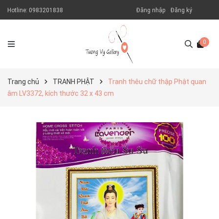
Hotline:
0983201838
Đăng nhập
Đăng ký
0
Trang chủ
TRANH PHẬT
Tranh thêu chữ thập Phật quan
âm LV3372, kích thước 32 x 43 cm