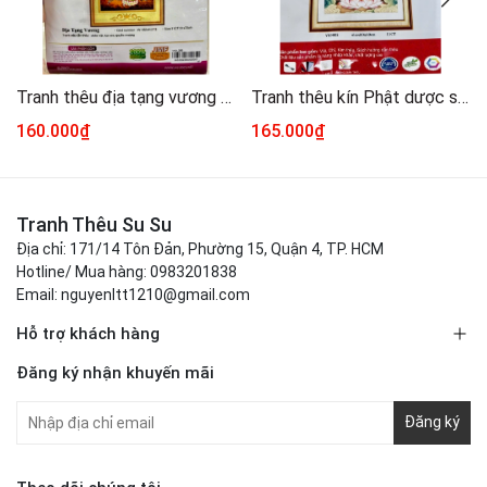
Tranh thêu địa tạng vương bồ tát AL53522, kích thước 51 x 72 cm
Tranh thêu kín Phật dược sư VS9022, kích thước 50 x 80 cm
160.000₫
165.000₫
Tranh Thêu Su Su
Địa chỉ: 171/14 Tôn Đản, Phường 15, Quận 4, TP. HCM
Hotline/ Mua hàng: 0983201838
Email: nguyenltt1210@gmail.com
Hỗ trợ khách hàng
Đăng ký nhận khuyến mãi
Đăng ký