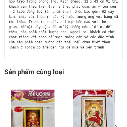
hợp treo trong phòng thờ. Kích thước: 32 x 43 cm Vị trí
khách cần thêu trên tranh: thêu phật quan âm + toà sen
+ 2 tiểu đồng tử. Sản phẩm tranh thêu bao gồm: 02 cây
kim, chỉ, vải thêu in các ký hiệu tương ứng với bảng mã
chỉ thêu. Tranh in chuẩn, chỉ mịn bền màu với thời
gian, bề mặt dày dặn, đã xử lý chống móc, lỗ to, dễ
thêu, sản phẩm chất lượng cao. Ngoài ra, khách có thể
chat riêng với shop để được hướng dẫn về các đặc tính
của sản phẩm hoặc hướng dẫn thêu nếu chưa biết thêu.
Khách ở Tphcm có thể đến hcm để mua và xem tranh.
Sản phẩm cùng loại