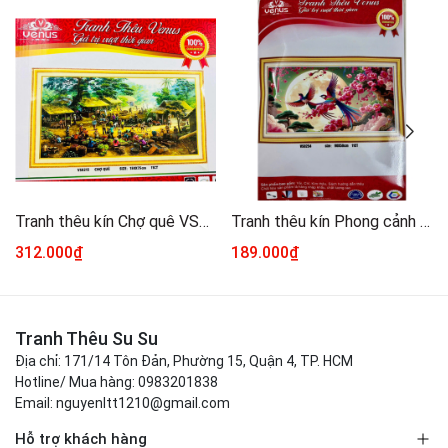
Tranh thêu kín Chợ quê VS8125, kích thước 150 x 75 cm
Tranh thêu kín Phong cảnh mùa xuân VS8254, kích thước 90 x 50 cm
312.000₫
189.000₫
Tranh Thêu Su Su
Địa chỉ: 171/14 Tôn Đản, Phường 15, Quận 4, TP. HCM
Hotline/ Mua hàng: 0983201838
Email: nguyenltt1210@gmail.com
Hỗ trợ khách hàng