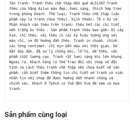
Tên tranh: Tranh thêu chữ thập Hồn quê AL51397 Tranh
thêu của hãng Ailuo màu đẹp, tươi sáng, thích hợp treo
trong phòng khách. Thể loại: Tranh thêu chữ thập (sản
phẩm này là tranh chưa thêu). Kích thước: 79 x 62 cm
Phần khách cần thêu trên tranh: thêu hết các chi tiết,
nền trắng ko thêu . Sản phẩm tranh thêu bao gồm: 02 cây
kim, chỉ thêu, vải thêu in các ký hiệu tương ứng với
màu chỉ, sơ đồ hướng dẫn thêu. Tranh in chuẩn, chính
xác từng centimet, chỉ mịn bền màu với thời gian, bề
mặt dày dặn, đã xử lý chống móc, lỗ to, dễ thêu, sản
phẩm chất lượng cao. Tranh rất tươi sáng khi lên khung.
Ngoài ra, Khách hàng có thể trao đổi với shop về đặc
tính và cách thêu tranh chữ thập nếu chưa biết về sản
phẩm, cần biết thêm thông tin chi tiết về tranh cứ việc
nhắn tin với shop để được hướng dẫn nhanh chóng và
chính xác. Khách ở Tphcm có thể đến hcm để xem và mua
tranh.
Sản phẩm cùng loại