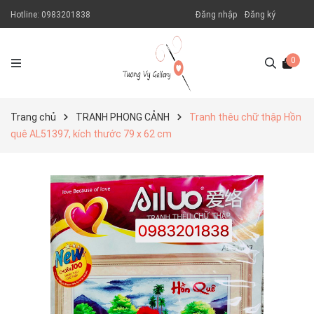
Hotline:
0983201838
Đăng nhập
Đăng ký
0
Trang chủ
TRANH PHONG CẢNH
Tranh thêu chữ thập Hồn
quê AL51397, kích thước 79 x 62 cm