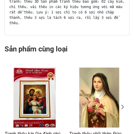
tranh: thêu 3D Sản phẩm tranh thêu bao gồm: 02 cây kim,
chỉ thêu, vải thêu in các ký hiệu tương ứng với mã màu
rất dễ thêu. Lưu ý: 1 sợi chỉ to có 6 sợi nhỏ chập
thành, thêu 3 sợi là tách 6 sợi ra, rồi lấy 3 sợi để
thêu.
Sản phẩm cùng loại
Tranh thêu kín Gia đình chúa VS8403, kích thước 60 x 80 cm
Tranh thêu chữ thập Đức Mẹ Maria LV3507, kích thước 43 x 59 cm