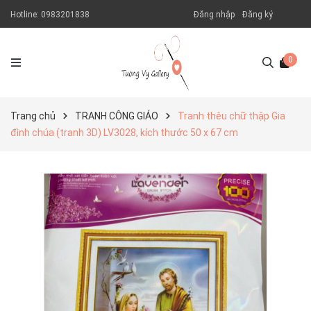
Hotline:
0983201838
Đăng nhập
Đăng ký
0
Trang chủ
TRANH CÔNG GIÁO
Tranh thêu chữ thập Gia
đình chúa (tranh 3D) LV3028, kích thước 50 x 67 cm