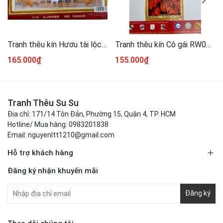
Tranh thêu kín Hươu tài lộc E128, kích thước 100 x55 cm
Tranh thêu kín Cô gái RW0578, kích thước 55 x90 cm
165.000₫
155.000₫
Tranh Thêu Su Su
Địa chỉ: 171/14 Tôn Đản, Phường 15, Quận 4, TP. HCM
Hotline/ Mua hàng: 0983201838
Email: nguyenltt1210@gmail.com
Hỗ trợ khách hàng
Đăng ký nhận khuyến mãi
Đăng ký