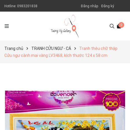
Hotline:
0983201838
Đăng nhập
Đăng ký
0
Trang chủ
TRANH CỬU NGƯ - CÁ
Tranh thêu chữ thập
Cửu ngư cành mai vàng LV3468, kích thước 124 x 58 cm