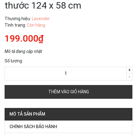
thước 124 x 58 cm
Thương hiệu:
Lavender
Tình trạng:
Còn hàng
199.000₫
Mô tả đang cập nhật
Số lượng:
+
-
THÊM VÀO GIỎ HÀNG
MÔ TẢ SẢN PHẨM
CHÍNH SÁCH BẢO HÀNH