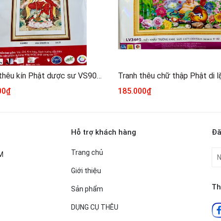
Tranh thêu kín Phật dược sư VS9022, kích thước 50 x 80 cm
00₫
185.000₫
Hỗ trợ khách hàng
Đă
Trang chủ
CM
Giới thiệu
Th
Sản phẩm
DỤNG CỤ THÊU