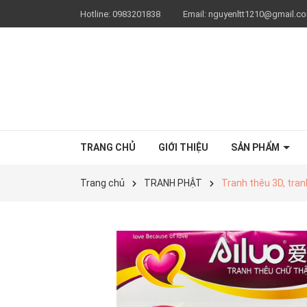
Hotline:
0983201838
Email:
nguyenltt1210@gmail.c
TRANG CHỦ
GIỚI THIỆU
SẢN PHẨM
Trang chủ
TRANH PHẬT
Tranh thêu 3D, tra