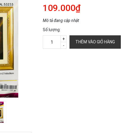
109.000₫
Mô tả đang cập nhật
Số lượng:
+
THÊM VÀO GIỎ HÀNG
-