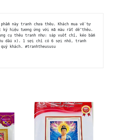
 phẩm này tranh chưa thêu. Khách mua về tự
c ký hiệu tương ứng với mã màu rất dễ thêu.
ụng cụ thêu tranh như: sáp vuốt chỉ, kéo bấm
êu dấu x). 1 sợi chỉ có 6 sợi nhỏ, tranh
 quý khách. #tranhtheususu