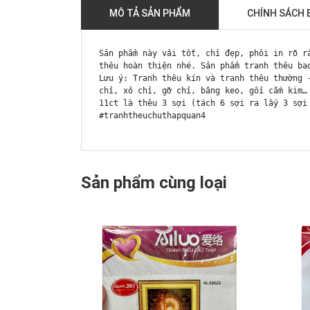
MÔ TẢ SẢN PHẨM
CHÍNH SÁCH 
Sản phẩm này vải tốt, chỉ đẹp, phôi in rõ r
thêu hoàn thiện nhé. Sản phẩm tranh thêu ba
Lưu ý: Tranh thêu kín và tranh thêu thường 
chỉ, xỏ chỉ, gỡ chỉ, băng keo, gối cắm kim…
11ct là thêu 3 sợi (tách 6 sợi ra lấy 3 sợi
#tranhtheuchuthapquan4
Sản phẩm cùng loại