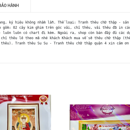
BẢO HÀNH
àng, ký hiệu không nhầm lẫn. Thể loại: Tranh thêu chữ thập - sản
o gồm: 02 cây kim ghim trên góc vải, chỉ thêu, vải thêu đã in cá
- luôn luôn có chart đi kèm. Ngoài ra, shop còn bán đầy đủ các d
 chỉ thêu lẻ theo mã nhé khách Khách mua về sẽ thêu chữ thập (th
 thêu). Tranh thêu Su Su - Tranh thêu chữ thập quận 4 xin cảm ơn