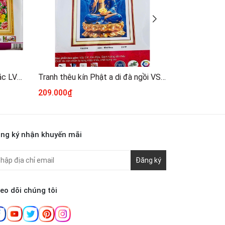
Tranh thêu chữ thập Phật di lặc LV3469, kích thước 100 x 50 cm
Tranh thêu kín Phật a di đà ngồi VS8394, kích thước 60 x 90 cm
209.000₫
189.000₫
ng ký nhận khuyến mãi
Đăng ký
eo dõi chúng tôi