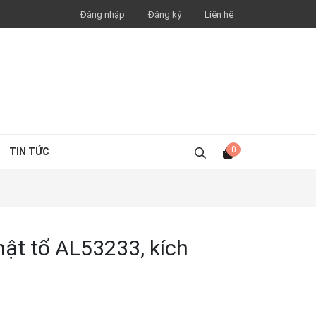
Đăng nhập
Đăng ký
Liên hệ
0
TIN TỨC
hật tổ AL53233, kích