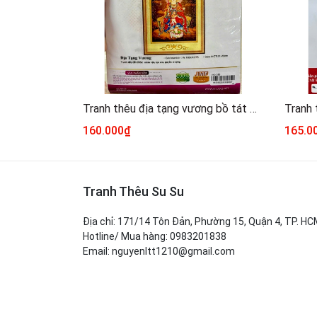
Tranh thêu địa tạng vương bồ tát AL53522, kích thước 51 x 72 cm
160.000₫
165.0
Tranh Thêu Su Su
Địa chỉ: 171/14 Tôn Đản, Phường 15, Quận 4, TP. H
Hotline/ Mua hàng: 0983201838
Email: nguyenltt1210@gmail.com