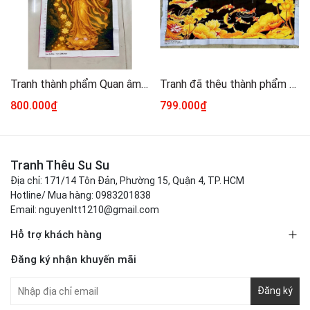
Tranh thành phẩm Quan âm VS8320, kt 65 x 90 cm
Tranh đã thêu thành phẩm Gia hoà vạn sự hưng LV3379, kích thước 125 x 59 cm
800.000₫
799.000₫
Tranh Thêu Su Su
Địa chỉ: 171/14 Tôn Đản, Phường 15, Quận 4, TP. HCM
Hotline/ Mua hàng: 0983201838
Email: nguyenltt1210@gmail.com
Hỗ trợ khách hàng
Đăng ký nhận khuyến mãi
Đăng ký