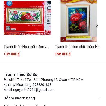
Tranh thêu Hoa mẫu đơn z463, kích thước 109 x 40 cm
Tranh thêu kín chữ thập Hoa mẫu đơn đỏ 5031, kích thước 50 x 70 cm
139.000₫
158.000₫
Tranh Thêu Su Su
Địa chỉ: 171/14 Tôn Đản, Phường 15, Quận 4, TP. HCM
Hotline/ Mua hàng: 0983201838
Email: nguyenltt1210@gmail.com
Hỗ trợ khách hàng