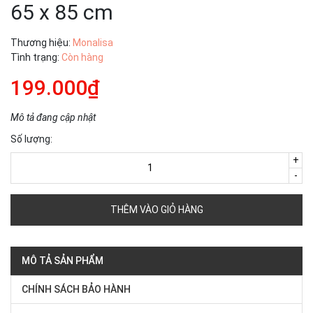
65 x 85 cm
Thương hiệu:
Monalisa
Tình trạng:
Còn hàng
199.000₫
Mô tả đang cập nhật
Số lượng:
+
-
THÊM VÀO GIỎ HÀNG
MÔ TẢ SẢN PHẨM
CHÍNH SÁCH BẢO HÀNH