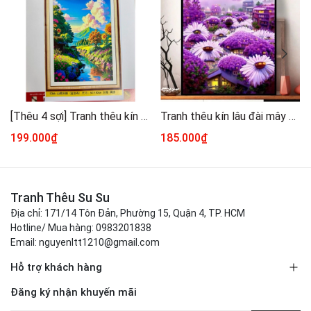
[Thêu 4 sợi] Tranh thêu kín Phong cảnh mộng mơ 5366, kích thước 60 x 80 cm
Tranh thêu kín lâu đài mây tím J8011, kích thước 60 X 80 CM
199.000₫
185.000₫
Tranh Thêu Su Su
Địa chỉ: 171/14 Tôn Đản, Phường 15, Quận 4, TP. HCM
Hotline/ Mua hàng: 0983201838
Email: nguyenltt1210@gmail.com
Hỗ trợ khách hàng
Đăng ký nhận khuyến mãi