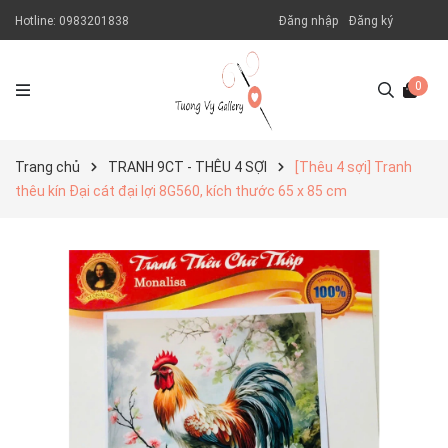
Hotline:
0983201838
Đăng nhập
Đăng ký
0
Trang chủ
TRANH 9CT - THÊU 4 SỢI
[Thêu 4 sợi] Tranh
thêu kín Đại cát đại lợi 8G560, kích thước 65 x 85 cm