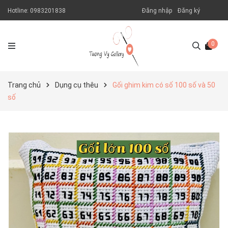
Hotline:
0983201838
Đăng nhập
Đăng ký
0
Trang chủ
Dụng cụ thêu
Gối ghim kim có số 100 số và 50
số